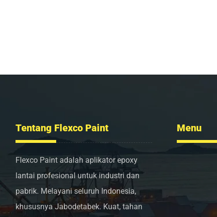
Tentang Flexco Paint
Menu
Flexco Paint adalah aplikator epoxy
Tentang
lantai profesional untuk industri dan
Layanan
pabrik. Melayani seluruh Indonesia,
Portofol
khususnya Jabodetabek. Kuat, tahan
Kontak 