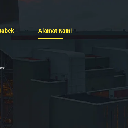
tabek
Alamat Kami
Ruko Sumber Arta Blok. A, No. 6,
RT.005/RW.003, Bintara Jaya, Kec. Bekasi
ang
Barat, Kota Bekasi, Jawa Barat 17136
0852-2232-6501
info@flexcopaint.com